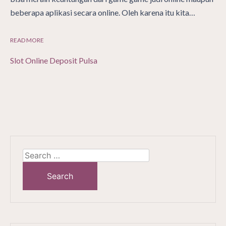
ON
beberapa aplikasi secara online. Oleh karena itu kita…
GA
SLO
DEP
READ MORE
PU
TA
Slot Online Deposit Pulsa
PO
Search
for: