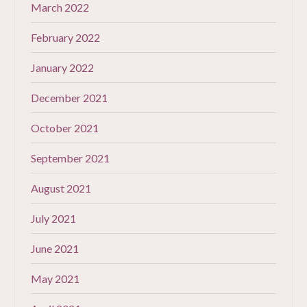
March 2022
February 2022
January 2022
December 2021
October 2021
September 2021
August 2021
July 2021
June 2021
May 2021