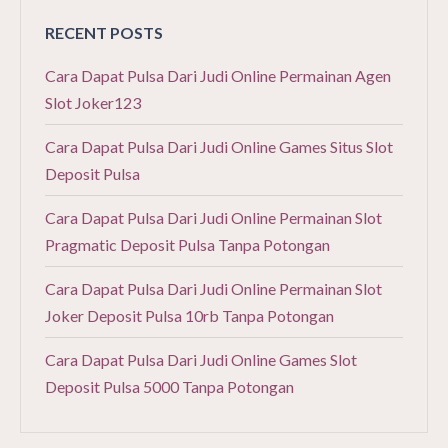
RECENT POSTS
Cara Dapat Pulsa Dari Judi Online Permainan Agen
Slot Joker123
Cara Dapat Pulsa Dari Judi Online Games Situs Slot
Deposit Pulsa
Cara Dapat Pulsa Dari Judi Online Permainan Slot
Pragmatic Deposit Pulsa Tanpa Potongan
Cara Dapat Pulsa Dari Judi Online Permainan Slot
Joker Deposit Pulsa 10rb Tanpa Potongan
Cara Dapat Pulsa Dari Judi Online Games Slot
Deposit Pulsa 5000 Tanpa Potongan