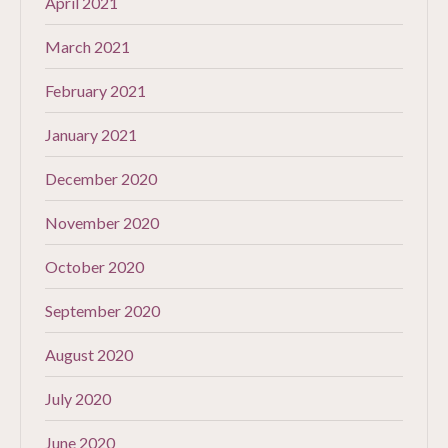
April 2021
March 2021
February 2021
January 2021
December 2020
November 2020
October 2020
September 2020
August 2020
July 2020
June 2020