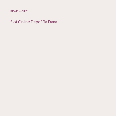
READ MORE
Slot Online Depo Via Dana