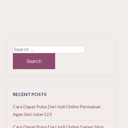
Search
for:
RECENT POSTS
Cara Dapat Pulsa Dari Judi Online Permainan
Agen Slot Joker123
Cara Dapat Pulsa Dari Judi Online Games Situs