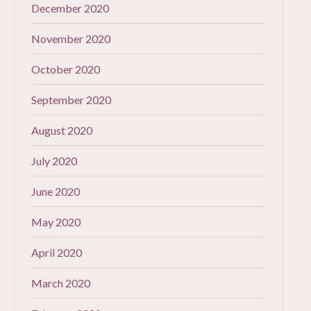
December 2020
November 2020
October 2020
September 2020
August 2020
July 2020
June 2020
May 2020
April 2020
March 2020