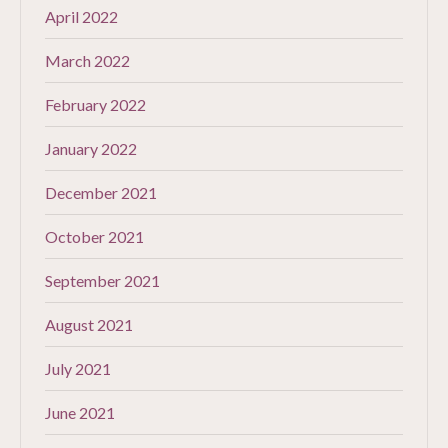
April 2022
March 2022
February 2022
January 2022
December 2021
October 2021
September 2021
August 2021
July 2021
June 2021