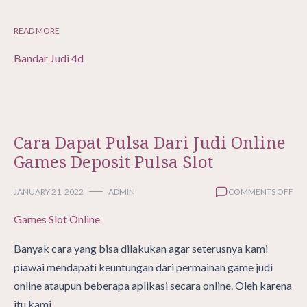
SLO
READ MORE
Bandar Judi 4d
Cara Dapat Pulsa Dari Judi Online
Games Deposit Pulsa Slot
ON
JANUARY 21, 2022
ADMIN
COMMENTS OFF
CA
Games Slot Online
DA
PU
DAR
Banyak cara yang bisa dilakukan agar seterusnya kami
JUD
piawai mendapati keuntungan dari permainan game judi
ON
online ataupun beberapa aplikasi secara online. Oleh karena
GA
DEP
itu kami…