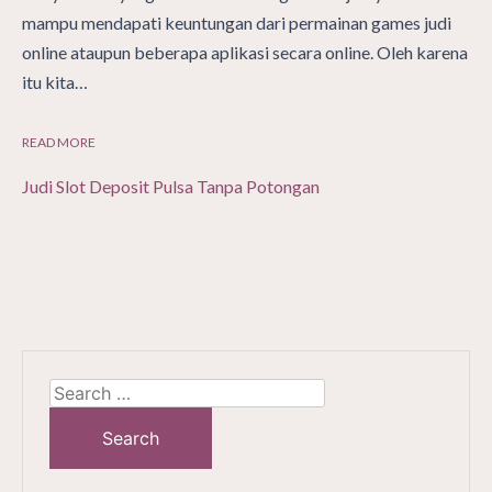
JUD
mampu mendapati keuntungan dari permainan games judi
ON
online ataupun beberapa aplikasi secara online. Oleh karena
PE
SLO
itu kita…
DEP
PU
READ MORE
TA
PO
Judi Slot Deposit Pulsa Tanpa Potongan
Search
for: