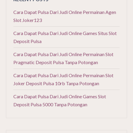
Cara Dapat Pulsa Dari Judi Online Permainan Agen
Slot Joker123
Cara Dapat Pulsa Dari Judi Online Games Situs Slot
Deposit Pulsa
Cara Dapat Pulsa Dari Judi Online Permainan Slot
Pragmatic Deposit Pulsa Tanpa Potongan
Cara Dapat Pulsa Dari Judi Online Permainan Slot
Joker Deposit Pulsa 10rb Tanpa Potongan
Cara Dapat Pulsa Dari Judi Online Games Slot
Deposit Pulsa 5000 Tanpa Potongan