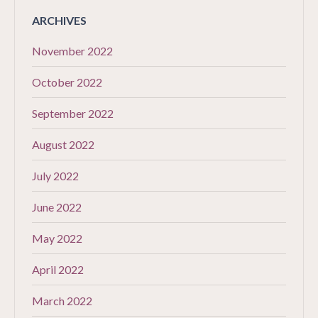
ARCHIVES
November 2022
October 2022
September 2022
August 2022
July 2022
June 2022
May 2022
April 2022
March 2022