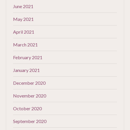
June 2021
May 2021
April 2021
March 2021
February 2021
January 2021
December 2020
November 2020
October 2020
September 2020