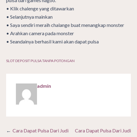
pulsa dari games hagoo.
• Klik chalenge yang ditawarkan
• Selanjutnya mainkan
• Saya sendiri meraih chalange buat menangkap monster
• Arahkan camera pada monster
• Seandainya berhasil kami akan dapat pulsa
SLOT DEPOSIT PULSA TANPA POTONGAN
admin
Post
Cara Dapat Pulsa Dari Judi
Cara Dapat Pulsa Dari Judi