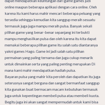
dapat mendapatkan keuntungan dari game games judi
ON
online maupun beberapa aplikasi dengan cara online. Oleh
GA
SLO
karena itu kami harus mahir mencari beberapa peluang yang
JO
tersedia sehingga kemudian kita sanggup meraih sesuatu
DEP
termasuk juga juga mampu meraih pulsa. Banyak sekali
PU
TA
pilihan game yang benar-benar sepanjang ini terbukti
PO
mampu menghasilkan pulsa dan oleh karena itu kita dapat
memakai beberapa pilihan game itu salah satu diantaranya
yakni games Hago. Game ini jadi salah satu pilihan
permainan yang paling ternama dan juga cukup menarik
untuk dimainkan serta yang paling penting merupakan Di
mana kami mahir mendapatkan hadiah pulsa.
Bayaran pulsa yang mahir kita peroleh dan dapatkan itu juga
seterusnya sangat berguna dan sangat bermanfaat sanggup
kita gunakan buat bermacam macam kebutuhan termasuk
juga untuk kepentingan membeli pulsa atau membeli kuota.
Begitu juga ini akan sangat mempermudah untuk kami bisa