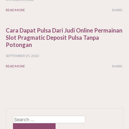
READ MORE
SHARE:
Cara Dapat Pulsa Dari Judi Online Permainan
Slot Pragmatic Deposit Pulsa Tanpa
Potongan
SEPTEMBER 25, 2022
READ MORE
SHARE:
Search
for: