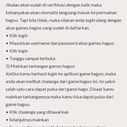
Jikalau akun sudah di verifikasi dengan baik maka
kebanyakan akan otomatis langsung masuk ke permainan
hagoo. Tapi bila tidak, maka silakan anda login ulang dengan
akun games hagoo yang sudah di daftarkan.
• Klik login
• Masukkan username dan password akun games hagoo
• Klik login
• Tunggu sampai terbuka
5) Mainkan tantangan games hagoo
Ketika kamu berhasil login ke aplikasi game hagoo, maka
anda akan melihat chalange dari game hagoo ini. Ini yakni
salah satu cara dapat pulsa dari game hago. Disaat kamu
mainkan tantangannya maka kamu bisa dapat pulsa dari
game hagoo.
• Klik chalenge yang ditawarkan
• Selanjutnya mainkan