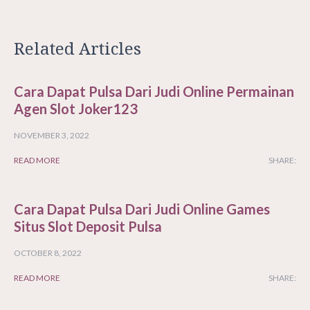
Related Articles
Cara Dapat Pulsa Dari Judi Online Permainan
Agen Slot Joker123
NOVEMBER 3, 2022
READ MORE
SHARE:
Cara Dapat Pulsa Dari Judi Online Games
Situs Slot Deposit Pulsa
OCTOBER 8, 2022
READ MORE
SHARE: