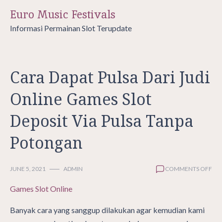
Skip
Euro Music Festivals
to
Informasi Permainan Slot Terupdate
content
Cara Dapat Pulsa Dari Judi
Online Games Slot
Deposit Via Pulsa Tanpa
Potongan
ON
JUNE 5, 2021
ADMIN
COMMENTS OFF
CA
Games Slot Online
DA
PU
DAR
Banyak cara yang sanggup dilakukan agar kemudian kami
JUD