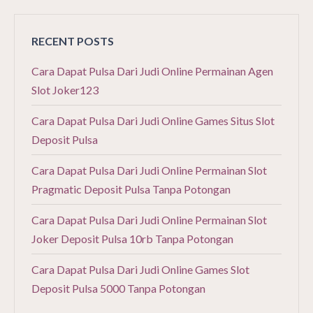
RECENT POSTS
Cara Dapat Pulsa Dari Judi Online Permainan Agen
Slot Joker123
Cara Dapat Pulsa Dari Judi Online Games Situs Slot
Deposit Pulsa
Cara Dapat Pulsa Dari Judi Online Permainan Slot
Pragmatic Deposit Pulsa Tanpa Potongan
Cara Dapat Pulsa Dari Judi Online Permainan Slot
Joker Deposit Pulsa 10rb Tanpa Potongan
Cara Dapat Pulsa Dari Judi Online Games Slot
Deposit Pulsa 5000 Tanpa Potongan