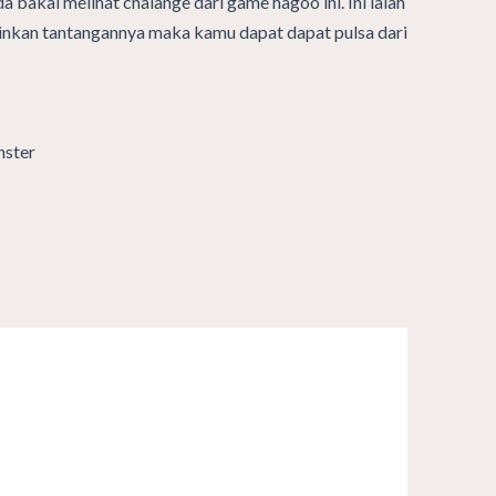
 bakal melihat chalange dari game hagoo ini. Ini ialah
ainkan tantangannya maka kamu dapat dapat pulsa dari
nster