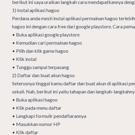
berikut ini saya uraikan langkah cara mendapatkannya den
1) Instal aplikasi hagoo
Perdana anda mesti instal aplikasi permainan hagoo terle
hagoo ini dengan cara free dari google playstore. Cara pem
• Buka aplikasi google playstore
• Kemudian cari permainan hagoo
• Pilih dan klik game hagoo
• Klik instal
• Tunggu sampai terpasang
2) Daftar dan buat akun hagoo
Seterusnya tinggal kamu daftar dan buat akun di aplikasi
sekali. Nah, berikut ini yaitu tahapan dan langkah-langkahny
• Buka aplikasi hagoo
• Klik pada menu daftar
• Lengkapi formulir pendaftarannya
• Masukkan nomor HP
• Klik daftar