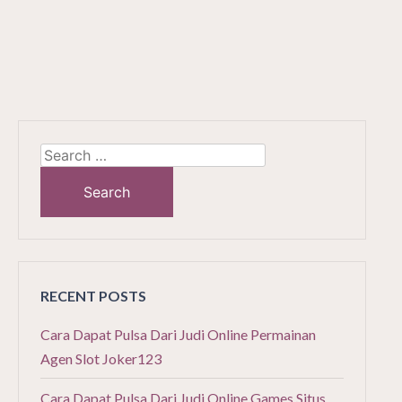
Search
for:
RECENT POSTS
Cara Dapat Pulsa Dari Judi Online Permainan
Agen Slot Joker123
Cara Dapat Pulsa Dari Judi Online Games Situs