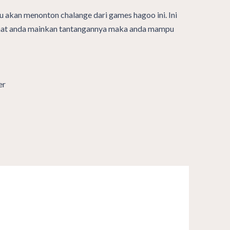
u akan menonton chalange dari games hagoo ini. Ini
Disaat anda mainkan tantangannya maka anda mampu
er