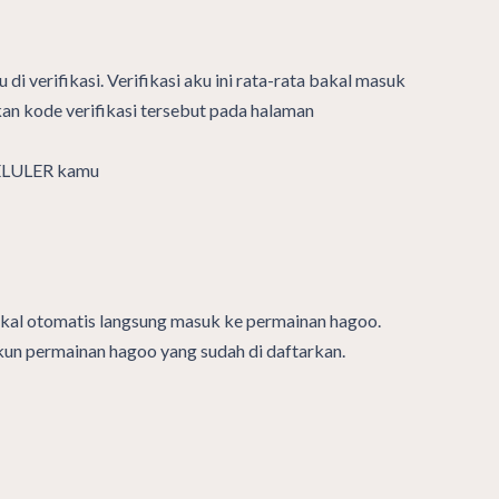
di verifikasi. Verifikasi aku ini rata-rata bakal masuk
n kode verifikasi tersebut pada halaman
SELULER kamu
akal otomatis langsung masuk ke permainan hagoo.
akun permainan hagoo yang sudah di daftarkan.