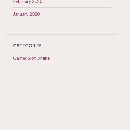
February 2020
January 2020
CATEGORIES
Games Slot Online