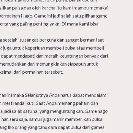
GAME
JOKER123
silkan pulsa dan oleh karena itu kami mampu memakai
TERPERCAYA
 permainan Hago. Game ini jadi salah satu pilihan game
erta yang paling penting yakni Di mana kami bisa
a setelah itu sangat berguna dan sangat bermanfaat
 juga untuk keperluan membeli pulsa atau membeli
i dapat mendapati dan meraih keuntungan banyak dari
hir memudahkan dan memungkinkan siapapun untuk
ksimal dari permainan tersebut.
nan ini maka Selanjutnya Anda harus dapat mendalami
ah mesti anda ikuti. Saat Anda memang paham dan
a jadi salah satu hal yang menguntungkan. Game hago
ainan seru saja, namun juga mahir memberikan pulsa
ng lho orang yang tahu cara dapat pulsa dari games